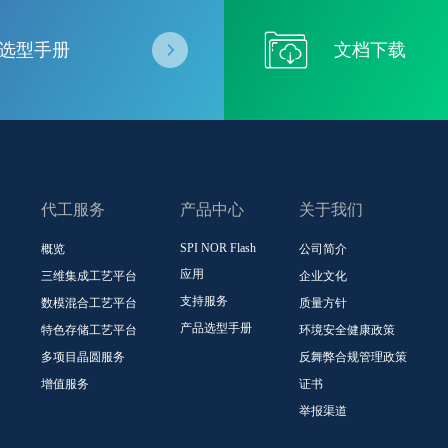
选型手册
文档下载
代工服务
产品中心
关于我们
SPI NOR Flash
概览
公司简介
应用
三维集成工艺平台
企业文化
支持服务
数模混合工艺平台
质量方针
产品选型手册
特色存储工艺平台
环境安全健康政策
多项目晶圆服务
反舞弊合规管理政策
增值服务
证书
举报渠道