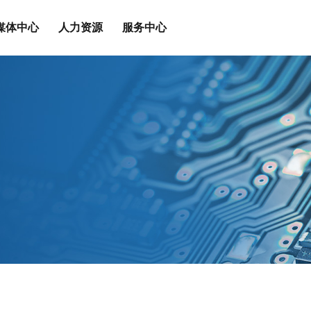
媒体中心
人力资源
服务中心