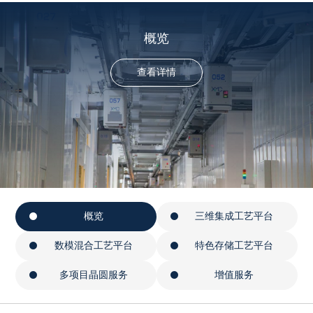
概览
查看详情
概览
三维集成工艺平台
数模混合工艺平台
特色存储工艺平台
多项目晶圆服务
增值服务