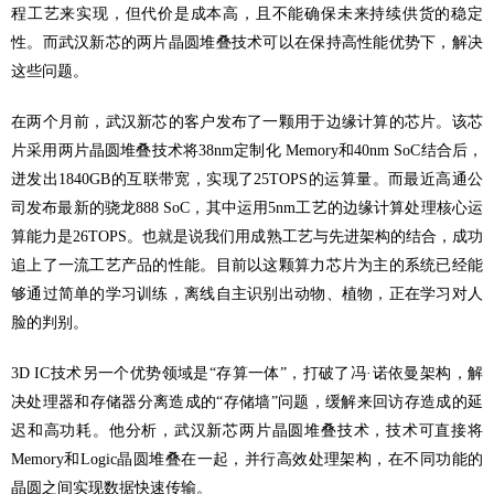
程工艺来实现，但代价是成本高，且不能确保未来持续供货的稳定
性。而武汉新芯的两片晶圆堆叠技术可以在保持高性能优势下，解决
这些问题。
在两个月前，武汉新芯的客户发布了一颗用于边缘计算的芯片。该芯
片采用两片晶圆堆叠技术将38nm定制化 Memory和40nm SoC结合后，
迸发出1840GB的互联带宽，实现了25TOPS的运算量。而最近高通公
司发布最新的骁龙888 SoC，其中运用5nm工艺的边缘计算处理核心运
算能力是26TOPS。也就是说我们用成熟工艺与先进架构的结合，成功
追上了一流工艺产品的性能。目前以这颗算力芯片为主的系统已经能
够通过简单的学习训练，离线自主识别出动物、植物，正在学习对人
脸的判别。
3D IC技术另一个优势领域是“存算一体”，打破了冯·诺依曼架构，解
决处理器和存储器分离造成的“存储墙”问题，缓解来回访存造成的延
迟和高功耗。他分析，武汉新芯两片晶圆堆叠技术，技术可直接将
Memory和Logic晶圆堆叠在一起，并行高效处理架构，在不同功能的
晶圆之间实现数据快速传输。