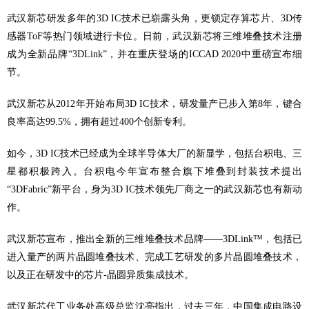
武汉新芯研发多年的3D IC技术已崭露头角，更锁定存算芯片、3D传
感器ToF等热门领域进行卡位。日前，武汉新芯将三维堆叠技术注册
成为全新品牌“3DLink”，并在重庆登场的ICCAD 2020中重磅宣布细
节。
武汉新芯从2012年开始布局3D IC技术，研发量产已步入第8年，键合
良率高达99.5%，拥有超过400个创新专利。
如今，3D IC技术已经成为全球半导体大厂的新显学，包括台积电、三
星都积极跨入。台积电今年宣布整合旗下堆叠到封装技术提出
“3DFabric”新平台，身为3D IC技术领先厂商之一的武汉新芯也有新动
作。
武汉新芯宣布，推出全新的三维堆叠技术品牌——3DLink™，包括已
进入量产的两片晶圆堆叠技术、完成工艺研发的多片晶圆堆叠技术，
以及正在研发中的芯片-晶圆异质集成技术。
武汉新芯代工业务处高级总监沈亮指出，过去三年，中国集成电路设