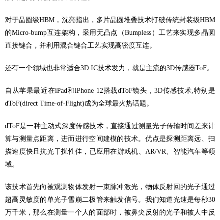
对于晶圆级HBM，沈亮指出，多片晶圆堆叠技术打破传统封装级HBM
的Micro-bump互连架构，采用无凸点（Bumpless）工艺来实现多晶圆
直接键合，并利用混合键合工艺实现高密度互连。
还有一个领域也非常适合3D IC技术发力，就是主流的3D传感器ToF。
自从苹果最近在iPad和iPhone 12搭载dToF镜头，3D传感技术,特别是
dToF(direct Time-of-Flight)成为全球最火热话题。
dToF是一种主动式深度传感技术，直接通过测量光子传输时间差来计
算与测量点距离，进而进行空间建模的技术。优点是探测距离远、扫
描速度快且抗光干扰性佳，已应用在游戏机、AR/VR、智能汽车等领
域。
该技术首先向被观测物体发射一束脉冲激光，物体反射回的光子通过
超高灵敏度的单光子雪崩二极管来触发信号。我们知道光速是每秒30
万千米，那么在测量一个人的面部时，被鼻尖反射的光子和被人中反